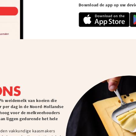
Download de app op uw devi
ONS
0% weidemelk van koeien die
r per dag in de Noord-Hollandse
n hoog voor de melkveehouders
naan liggen gedurende het hele
iden vakkundige kaasmakers