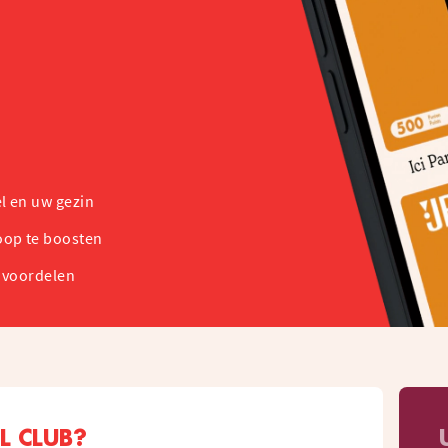
l en uw gezin
oop te boosten
e voordelen
L CLUB?