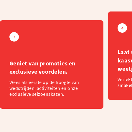
4
3
Laat 
kaas
Geniet van promoties en
weet
exclusieve voordelen.
Verlek
Wees als eerste op de hoogte van
smakel
wedstrijden, activiteiten en onze
exclusieve seizoenskazen.