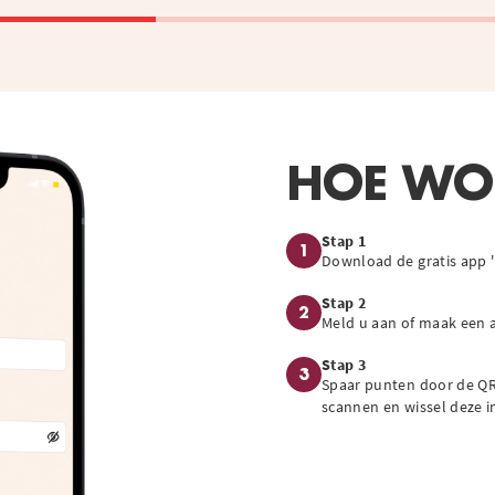
HOE WOR
Stap 1
1
Download de gratis app 
Stap 2
2
Meld u aan of maak een 
Stap 3
3
Spaar punten door de QR
scannen en wissel deze 