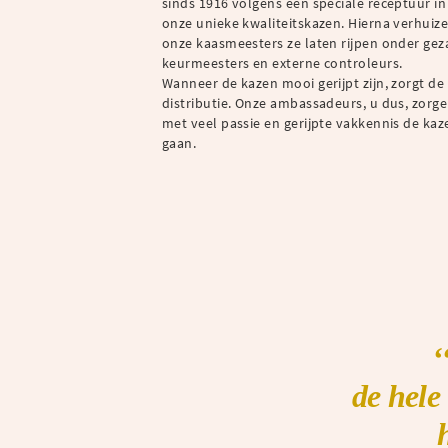
sinds 1916 volgens een speciale receptuur in
onze unieke kwaliteitskazen. Hierna verhuiz
onze kaasmeesters ze laten rijpen onder gez
keurmeesters en externe controleurs.
Wanneer de kazen mooi gerijpt zijn, zorgt de
distributie. Onze ambassadeurs, u dus, zorg
met veel passie en gerijpte vakkennis de ka
gaan.
‘
de hele 
he