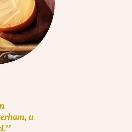
en
terham, u
.’’