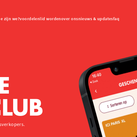
e zijn we?
voordelen
lid worden
over ons
nieuws & updates
faq
DE
CLUB
asverkopers.