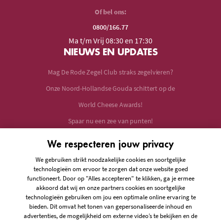
Of bel ons:
0800/166.77
Ma t/m Vrij 08:30 en 17:30
NIEUWS EN UPDATES
Mag De Rode Zegel Club straks zegelvieren?
Onze Noord-Hollandse Gouda schittert op de
World Cheese Awards!
Spaar nu een zee van punten!
SNEL MENU
We respecteren jouw privacy
Wie zijn we?
We gebruiken strikt noodzakelijke cookies en soortgelijke
technologieën om ervoor te zorgen dat onze website goed
Voordelen
functioneert. Door op "Alles accepteren" te klikken, ga je ermee
akkoord dat wij en onze partners cookies en soortgelijke
Lid worden
technologieën gebruiken om jou een optimale online ervaring te
Over ons
bieden. Dit omvat het tonen van gepersonaliseerde inhoud en
advertenties, de mogelijkheid om externe video’s te bekijken en de
Nieuws & updates